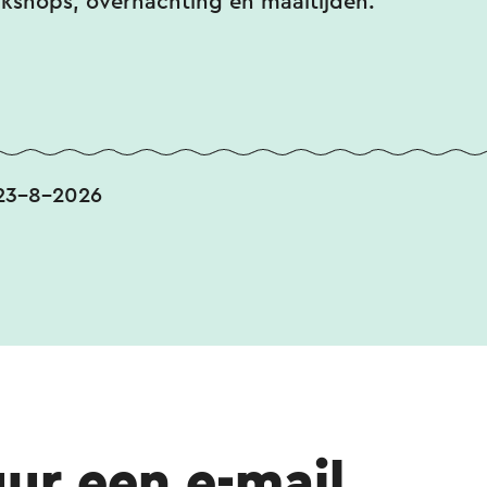
kshops, overnachting en maaltijden.
23-8-2026
uur een e-mail