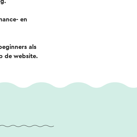
rg.
rmance- en
beginners als
p de website.