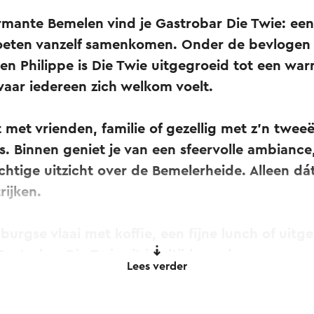
rmante Bemelen vind je Gastrobar Die Twie: een
eten vanzelf samenkomen. Onder de bevlogen 
en Philippe is Die Twie uitgegroeid tot een wa
aar iedereen zich welkom voelt.
t met vrienden, familie of gezellig met z’n twee
uis. Binnen geniet je van een sfeervolle ambiance
chtige uitzicht over de Bemelerheide. Alleen dát
rijken.
mburgse vlaai met koffie, een fijne lunch of uit
Gastrobar Die Twie zit je altijd goed.
Lees verder
orrels en bijeenkomsten met grotere groepen b