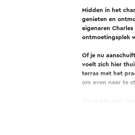
Midden in het cha
genieten en ontmo
eigenaren Charles 
ontmoetingsplek w
Of je nu aanschuif
voelt zich hier th
terras met het pra
om even neer te st
Zin in een stuk Li
een borrel na? Bij 
Ook voor diners, b