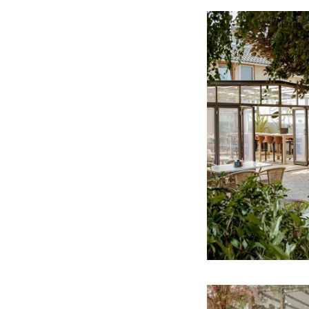
juiste adres. Denk
gezellig samenzijn
van te maken.
Het geweldige, en
Fedde gaan zij re
vormen de basis vo
seizoensgebonden, 
Benieuwd wat er o
en laat je inspirere
Gastrobar Die Twie