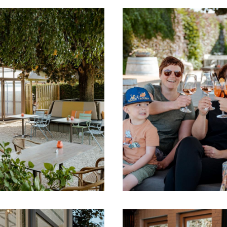
 aan verjaardagen, familiebijeenkomsten, bedrijf
 met vrienden: het team denkt graag mee om er 
thousiaste team maakt het verschil. Samen me
gelmatig op pad om mooie (streek)producten t
or een om de zes weken wisselende kaart die bl
creatief en met liefde bereid.
p dit moment op de kaart staat? Neem een kijk
n.
: hier proef je Limburg, hier ontmoet je elkaar.