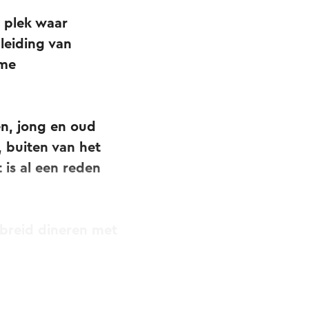
 plek waar
leiding van
rme
ën, jong en oud
, buiten van het
 is al een reden
gebreid dineren met
en je hier aan het