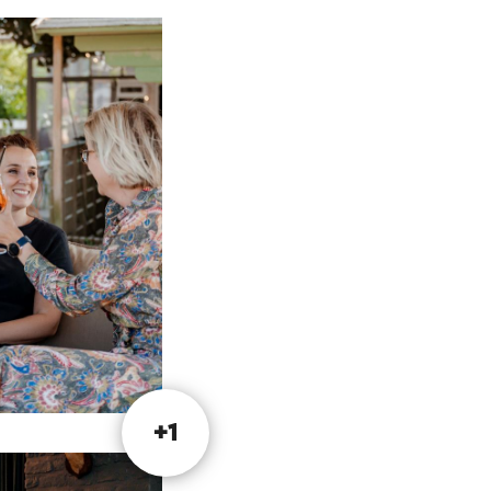
sborrels of een
iets bijzonders
t de chefs Remco &
e ontdekken. Deze
ijft verrassen:
je op de website
+1