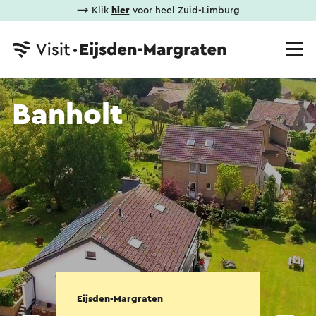
⟶ Klik
hier
voor heel Zuid-Limburg
Banholt
Eijsden-Margraten