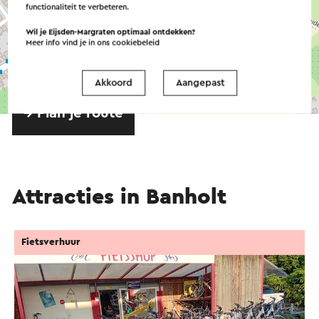
functionaliteit te verbeteren.
Wil je Eijsden-Margraten optimaal ontdekken?
Meer info vind je in ons
cookiebeleid
Akkoord
Aangepast
©
contributors
OpenStreetMap
→ Plan je route
Attracties in Banholt
Fietsverhuur