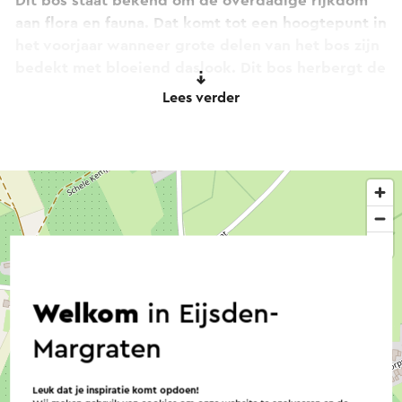
Dit bos staat bekend om de overdadige rijkdom
aan flora en fauna. Dat komt tot een hoogtepunt in
het voorjaar wanneer grote delen van het bos zijn
bedekt met bloeiend daslook. Dit bos herbergt de
grootste dassenpopulatie van Nederland.
Lees verder
Welkom
in Eijsden-
Margraten
Leuk dat je inspiratie komt opdoen!