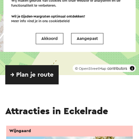
Wij maken gebruik van cookies om onze website te analyseren en de
functionaliteit te verbeteren.
Wil je Eijsden-Margraten optimaal ontdekken?
Meer info vind je in ons
cookiebeleid
Akkoord
Aangepast
©
contributors
OpenStreetMap
→ Plan je route
Attracties in Eckelrade
Wijngaard