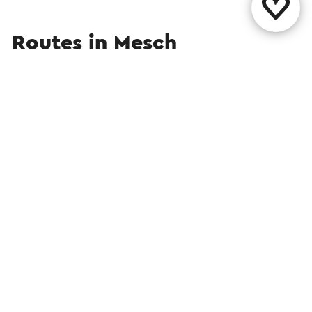
Routes in Mesch
Fietsen
Mountainbiken
Wandelen
Wielrennen
Fietsroute
→ 25,2 km