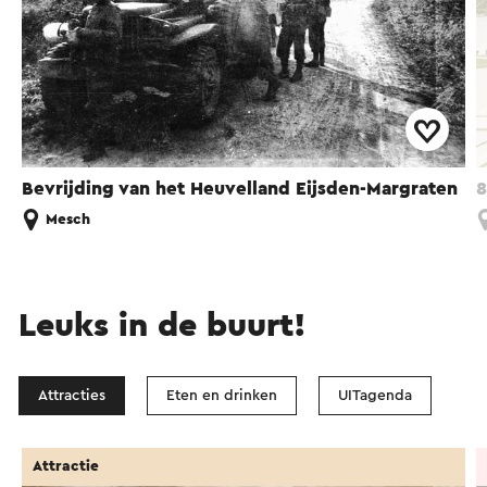
Bevrijding van het Heuvelland Eijsden-Margraten
8
Mesch
Leuks in de buurt!
Attracties
Eten en drinken
UITagenda
Attractie