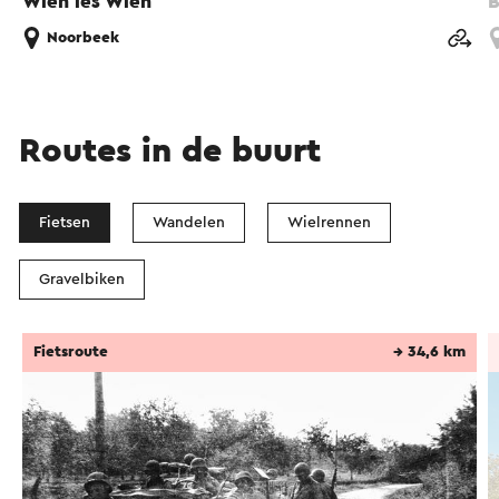
Wien ies Wien
B
Noorbeek
Routes in de buurt
Fietsen
Wandelen
Wielrennen
Gravelbiken
Fietsroute
→ 34,6 km