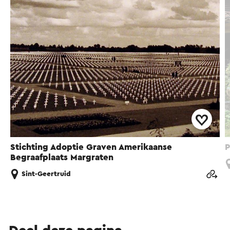
Stichting Adoptie Graven Amerikaanse
P
Begraafplaats Margraten
Sint-Geertruid