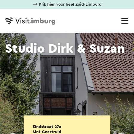
⟶ Klik
hier
voor heel Zuid-Limburg
Studio Dirk & Suzan
Eindstraat 27a
Sint-Geertruid