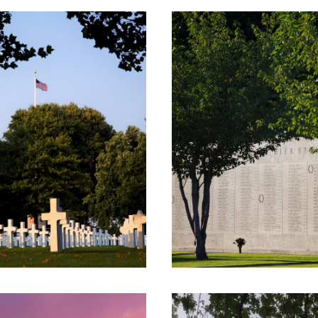
n verzorgd.
tie en groepsreserveringen (vanaf 15 personen)
graafplaats door een e-mail te sturen of telef