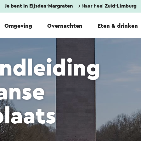
Je bent in Eijsden-Margraten
⟶ Naar heel
Zuid-Limburg
Omgeving
Overnachten
Eten & drinken
ndleiding
anse
laats