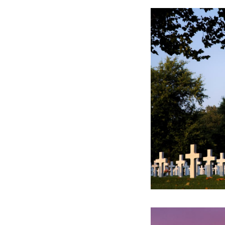
Nederlands worde
Voor meer informa
opnemen met de be
te nemen.