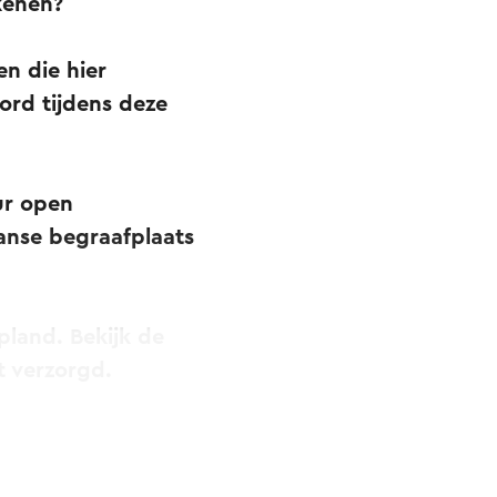
ekenen?
n die hier
rd tijdens deze
ur open
anse begraafplaats
pland. Bekijk de
t verzorgd.
edereen is welkom
rd in het