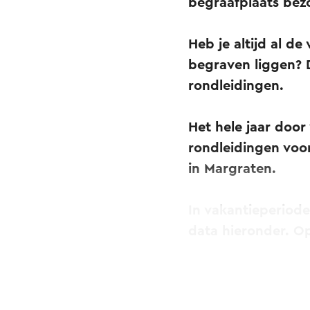
begraafplaats bez
Heb je altijd al d
begraven liggen? 
rondleidingen.
Het hele jaar doo
rondleidingen voo
in Margraten.
In vakantieperiode
data hieronder. Op
Het verzamelpunt 
om deel te nemen a