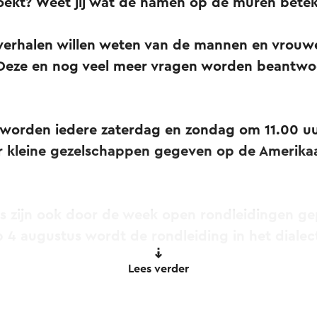
oekt? Weet jij wat de namen op de muren bet
e verhalen willen weten van de mannen en vrouwe
Deze en nog veel meer vragen worden beantwoo
r worden iedere zaterdag en zondag om 11.00 u
r kleine gezelschappen gegeven op de Amerika
s zijn ook door de week open rondleidingen ge
 4 augustus wordt de rondleiding in het dialec
Lees verder
is bij de trappen voor het bezoekerscentrum. I
an de rondleidingen, die gratis zijn en standaa