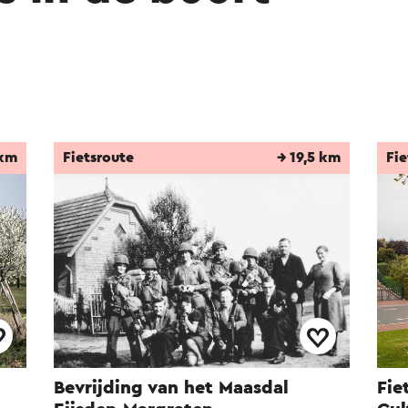
 km
Fietsroute
→ 19,5 km
Fie
Bevrijding van het Maasdal
Fie