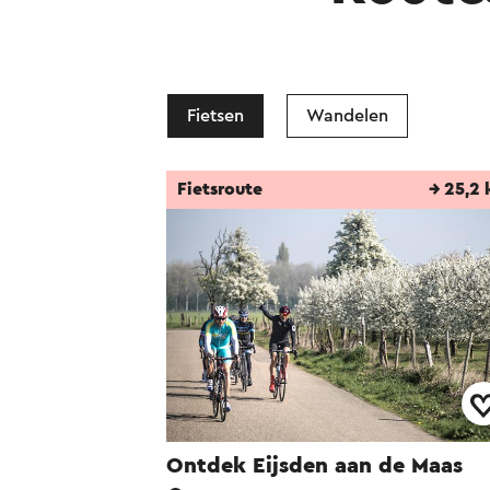
Fietsen
Wandelen
Fietsroute
→ 25,2
Ontdek Eijsden aan de Maas