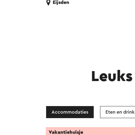
Eijsden
Leuks 
Accommodaties
Eten en drin
Vakantiehuisje