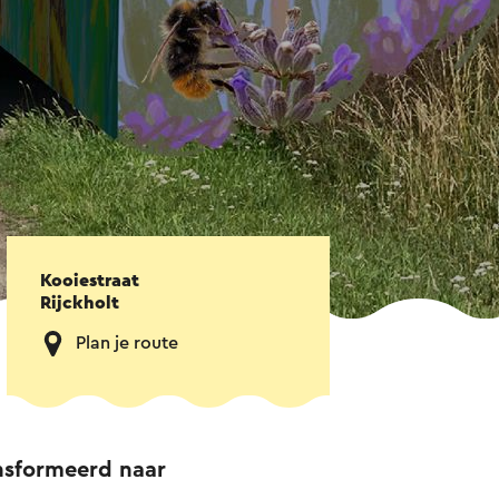
Kooiestraat
Rijckholt
Plan je route
ansformeerd naar