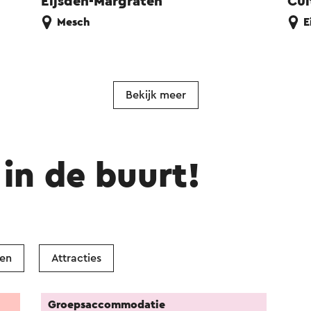
Eijsden-Margraten
Cul
Mesch
E
Bekijk meer
in de buurt!
ken
Attracties
Groepsaccommodatie