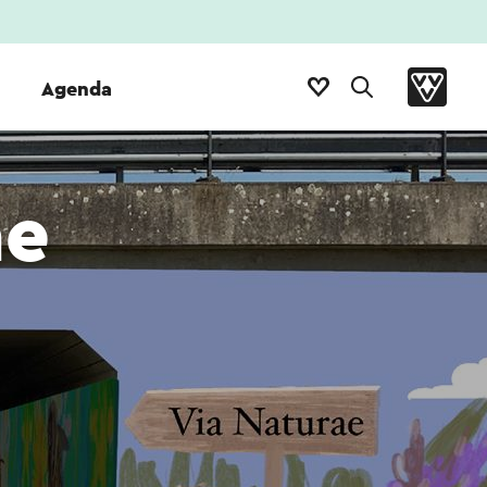
Agenda
ae