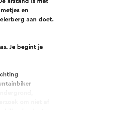
e afstand is met
mmetjes en
elerberg aan doet.
s. Je begint je
ichting
untainbiker
ondergrond,
erzoek om niet af
schillende plaatsen
rvoor op de