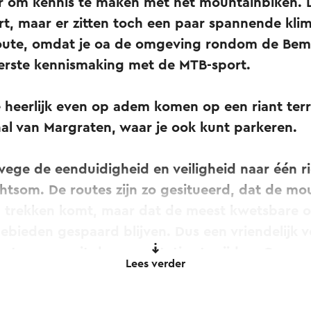
er om kennis te maken met het mountainbiken. D
kort, maar er zitten toch een paar spannende kli
route, omdat je oa de omgeving rondom de Bem
eerste kennismaking met de MTB-sport.
e heerlijk even op adem komen op een riant terra
hal van Margraten, waar je ook kunt parkeren.
wege de eenduidigheid en veiligheid naar één r
htsom. De routes zijn zo gesitueerd, dat de mo
n trekken komt, maar dat de meest kwetsbare 
bieden gespaard blijven. Dus een vriendelijk v
outes en nooit door vegetaties te rijden. Op ver
Lees verder
kening houden met andere recreanten. Let hie
den langs de routes.