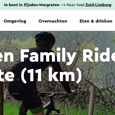
Je bent in Eijsden-Margraten
⟶ Naar heel
Zuid-Limburg
Omgeving
Overnachten
Eten & drinken
n Family Rid
e (11 km)