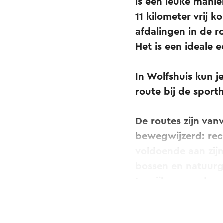
is een leuke mani
11 kilometer vrij 
afdalingen in de 
Het is een ideale 
In Wolfshuis kun j
route bij de sport
De routes zijn van
bewegwijzerd: rec
voldoende aan zij
bossen en natuurge
te wijken van de r
moet je daarom re
waarschuwingsbor