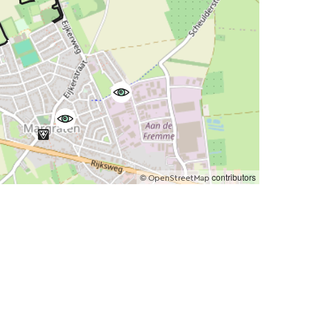
©
contributors
OpenStreetMap